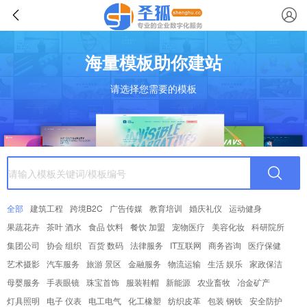
海量模板助你建站
请选择您需要的模板
全部
建筑工程
跨境B2C
广告传媒
教育培训
婚庆礼仪
运动健身
果蔬花卉
茶叶 酒水
食品 饮料
餐饮 加盟
宠物医疗
美容化妆
科研院所
集团公司
协会 组织
百货 数码
法律服务
IT互联网
商务咨询
医疗保健
艺术摄影
汽车服务
旅游 景区
金融服务
物流运输
生活 娱乐
家政保洁
母婴服务
手表眼镜
珠宝首饰
服装鞋帽
新能源
农业畜牧
冶金矿产
灯具照明
电子 仪表
电工电气
化工橡塑
纺织皮革
包装 钢铁
安全防护